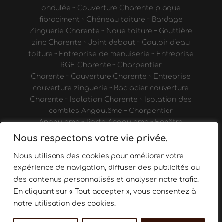
ondulée
~
Couverture Charente plaque
fibrociment
~
Chéneau toiture
~
Bardage
Zinguerie Charente
~
Noue toiture
~
Gouttière
zinc Charente
~
Joint debout
~
Couloir d’eau
toiture
~
Entreprise de menuiserie
~
Entreprise
RGE Charente
~
Charpentier
Charente
~
Couverture Charente
~
Entreprise
couverture zinguerie
~
Bac acier couverture
Charente
~
Isolation Charente
~
Isolation des
combles Angoulême
~
Charpentier
Angouleme
~
Porte Angouleme
~
Fenêtre
Angoulême
~
Verriere Charente
~
Cave à vin
Nous respectons votre vie privée.
Angoulême
~
Porte intérieure
Nous utilisons des cookies pour améliorer votre
Angoulême
~
Aménagement de véhicule
Charente
~
Vitrine en bois
~
Appentis bois
expérience de navigation, diffuser des publicités ou
Charente
~
Pergola Charente
~
Terrasse bois
des contenus personnalisés et analyser notre trafic.
Charente
~
Abri de jardin Charente
~
Passerelle
En cliquant sur « Tout accepter », vous consentez à
bois Charente
~
Menuiserie
notre utilisation des cookies.
Angouleme
~
Couvreur Angouleme
~
Menuiserie