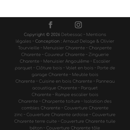
Copyright © 2026
Debessac
~
Mentions
légales
~
Conception :
Arnaud Delage & Olivier
Tourvieille
~
Menuisier Charente
~
Charpente
Charente
~
Couvreur Charente
~
Zinguerie
Charente
~
Menuisier Angoulême
~
Escalier
parquet
~
Clôture bois
~
Volet en bois
~
Porte de
garage Charente
~
Meuble bois
Charente
~
Cuisine en bois Charente
~
Panneau
acoustique Charente
~
Parquet
Charente
~
Rampe escalier bois
Charente
~
Charpente toiture
~
Isolation des
combles Charente
~
Couverture Charente
zinc
~
Couverture Charente ardoise
~
Couverture
Charente terre cuite
~
Couverture Charente tuile
béton
~
Couverture Charente tôle