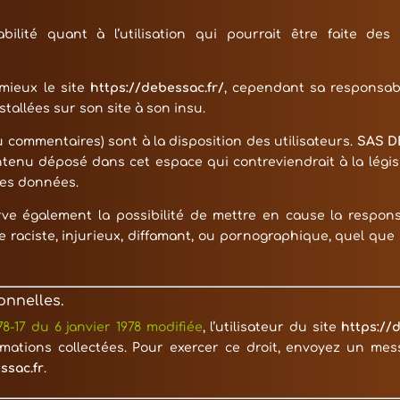
ilité quant à l’utilisation qui pourrait être faite de
mieux le site
https://debessac.fr/
, cependant sa responsabi
tallées sur son site à son insu.
 commentaires) sont à la disposition des utilisateurs.
SAS 
enu déposé dans cet espace qui contreviendrait à la législ
 des données.
ve également la possibilité de mettre en cause la responsabi
aciste, injurieux, diffamant, ou pornographique, quel que so
onnelles.
 78-17 du 6 janvier 1978 modifiée
, l’utilisateur du site
https://
rmations collectées. Pour exercer ce droit, envoyez un mes
sac.fr
.