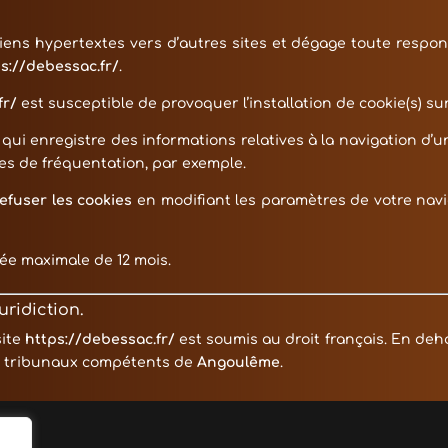
iens hypertextes vers d’autres sites et dégage toute respon
s://debessac.fr/
.
fr/
est susceptible de provoquer l’installation de cookie(s) sur 
e qui enregistre des informations relatives à la navigation d’
s de fréquentation, par exemple.
efuser les cookies
en modifiant les paramètres de votre nav
rée maximale de
12
mois.
uridiction.
site
https://debessac.fr/
est soumis au droit français. En dehor
aux tribunaux compétents de
Angoulême
.