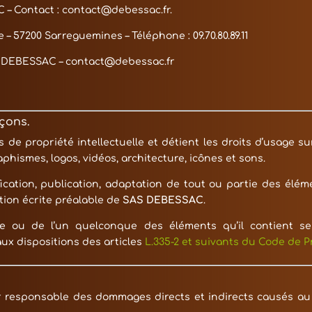
C
– Contact :
contact@debessac.fr
.
e – 57200 Sarreguemines – Téléphone : 09.70.80.89.11
 DEBESSAC
–
contact@debessac.fr
açons.
s de propriété intellectuelle et détient les droits d’usage su
phismes, logos, vidéos, architecture, icônes et sons.
ication, publication, adaptation de tout ou partie des élém
ation écrite préalable de
SAS DEBESSAC
.
te ou de l’un quelconque des éléments qu’il contient s
ux dispositions des articles
L.335-2 et suivants du Code de Pr
responsable des dommages directs et indirects causés au mat