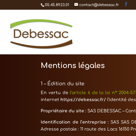
05.45.89.23.01
contact@debessac.fr
Mentions légales
1 – Édition du site
En vertu de
l’article 6 de la loi n° 2004-5
internet
https://debessac.fr/
l’identité de
Propriétaire du site :
SAS DEBESSAC
– Cont
Identification de l’entreprise :
SAS
SAS D
Adresse postale :
11 route des Lacs 16150 P