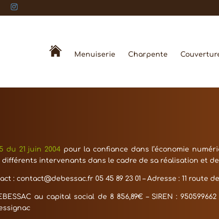
Menuiserie
Charpente
Couvertur
75 du 21 juin 2004
pour la confiance dans l’économie numériqu
s différents intervenants dans le cadre de sa réalisation et de
act :
contact@debessac.fr
05 45 89 23 01
– Adresse :
11 route d
EBESSAC
au capital social de
8 856,89
€ – SIREN :
950599662
ressignac