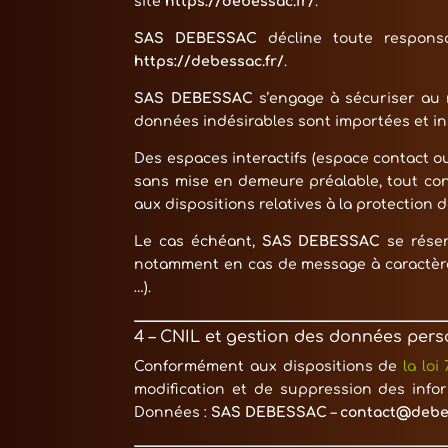
site
https://debessac.fr/
.
SAS DEBESSAC
décline toute responsab
https://debessac.fr/
.
SAS DEBESSAC
s’engage à sécuriser au 
données indésirables sont importées et ins
Des espaces interactifs (espace contact ou
sans mise en demeure préalable, tout cont
aux dispositions relatives à la protection
Le cas échéant,
SAS DEBESSAC
se réser
notamment en cas de message à caractère r
…).
4 – CNIL et gestion des données pers
Conformément aux dispositions de
la loi
modification et de suppression des info
Données :
SAS DEBESSAC
–
contact@debes