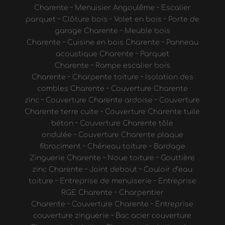
Charente
~
Menuisier Angoulême
~
Escalier
parquet
~
Clôture bois
~
Volet en bois
~
Porte de
garage Charente
~
Meuble bois
Charente
~
Cuisine en bois Charente
~
Panneau
acoustique Charente
~
Parquet
Charente
~
Rampe escalier bois
Charente
~
Charpente toiture
~
Isolation des
combles Charente
~
Couverture Charente
zinc
~
Couverture Charente ardoise
~
Couverture
Charente terre cuite
~
Couverture Charente tuile
béton
~
Couverture Charente tôle
ondulée
~
Couverture Charente plaque
fibrociment
~
Chéneau toiture
~
Bardage
Zinguerie Charente
~
Noue toiture
~
Gouttière
zinc Charente
~
Joint debout
~
Couloir d’eau
toiture
~
Entreprise de menuiserie
~
Entreprise
RGE Charente
~
Charpentier
Charente
~
Couverture Charente
~
Entreprise
couverture zinguerie
~
Bac acier couverture