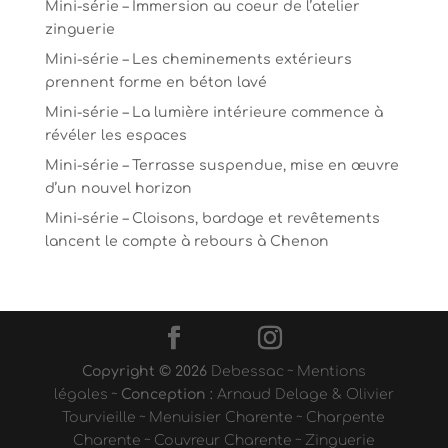
Mini-série – Immersion au coeur de l’atelier
zinguerie
Mini-série – Les cheminements extérieurs
prennent forme en béton lavé
Mini-série – La lumière intérieure commence à
révéler les espaces
Mini-série – Terrasse suspendue, mise en œuvre
d’un nouvel horizon
Mini-série – Cloisons, bardage et revêtements
lancent le compte à rebours à Chenon
Copyright © 2026
Debessac
~
Mentions
légales
~
Conception :
Arnaud Delage & Olivier
Tourvieille
~
Menuisier Charente
~
Charpente
Charente
~
Couvreur Charente
~
Zinguerie