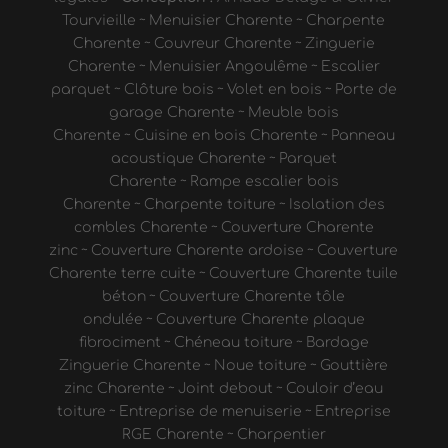
Tourvieille
~
Menuisier Charente
~
Charpente
Charente
~
Couvreur Charente
~
Zinguerie
Charente
~
Menuisier Angoulême
~
Escalier
parquet
~
Clôture bois
~
Volet en bois
~
Porte de
garage Charente
~
Meuble bois
Charente
~
Cuisine en bois Charente
~
Panneau
acoustique Charente
~
Parquet
Charente
~
Rampe escalier bois
Charente
~
Charpente toiture
~
Isolation des
combles Charente
~
Couverture Charente
zinc
~
Couverture Charente ardoise
~
Couverture
Charente terre cuite
~
Couverture Charente tuile
béton
~
Couverture Charente tôle
ondulée
~
Couverture Charente plaque
fibrociment
~
Chéneau toiture
~
Bardage
Zinguerie Charente
~
Noue toiture
~
Gouttière
zinc Charente
~
Joint debout
~
Couloir d’eau
toiture
~
Entreprise de menuiserie
~
Entreprise
RGE Charente
~
Charpentier