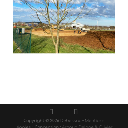
Copyright © 2026
Debessac
~
Mentions
légales
~
Conception :
Arnaud Delage & Olivier