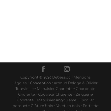
Copyright © 2026
Debessac
~
Mentions
légales
~
Conception :
Arnaud Delage & Olivier
Tourvieille
~
Menuisier Charente
~
Charpente
Charente
~
Couvreur Charente
~
Zinguerie
Charente
~
Menuisier Angoulême
~
Escalier
parquet
~
Clôture bois
~
Volet en bois
~
Porte de