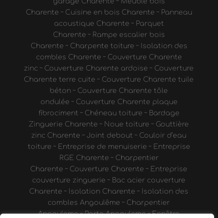
garage Charente
~
Meuble bois
Charente
~
Cuisine en bois Charente
~
Panneau
acoustique Charente
~
Parquet
Charente
~
Rampe escalier bois
Charente
~
Charpente toiture
~
Isolation des
combles Charente
~
Couverture Charente
zinc
~
Couverture Charente ardoise
~
Couverture
Charente terre cuite
~
Couverture Charente tuile
béton
~
Couverture Charente tôle
ondulée
~
Couverture Charente plaque
fibrociment
~
Chéneau toiture
~
Bardage
Zinguerie Charente
~
Noue toiture
~
Gouttière
zinc Charente
~
Joint debout
~
Couloir d’eau
toiture
~
Entreprise de menuiserie
~
Entreprise
RGE Charente
~
Charpentier
Charente
~
Couverture Charente
~
Entreprise
couverture zinguerie
~
Bac acier couverture
Charente
~
Isolation Charente
~
Isolation des
combles Angoulême
~
Charpentier
Angouleme
~
Porte Angouleme
~
Fenêtre