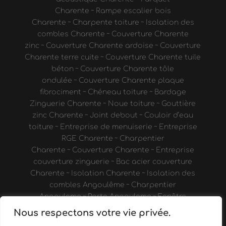
Charente
~
Rampe escalier bois
Charente
~
Charpente toiture
~
Isolation des
combles Charente
~
Couverture Charente
zinc
~
Couverture Charente ardoise
~
Couverture
Charente terre cuite
~
Couverture Charente tuile
béton
~
Couverture Charente tôle
ondulée
~
Couverture Charente plaque
fibrociment
~
Chéneau toiture
~
Bardage
Zinguerie Charente
~
Noue toiture
~
Gouttière
zinc Charente
~
Joint debout
~
Couloir d’eau
toiture
~
Entreprise de menuiserie
~
Entreprise
RGE Charente
~
Charpentier
Charente
~
Couverture Charente
~
Entreprise
couverture zinguerie
~
Bac acier couverture
Charente
~
Isolation Charente
~
Isolation des
combles Angoulême
~
Charpentier
Angouleme
~
Porte Angouleme
~
Fenêtre
Angoulême
~
Verriere Charente
~
Cave à vin
Nous respectons votre vie privée.
Angoulême
~
Porte intérieure