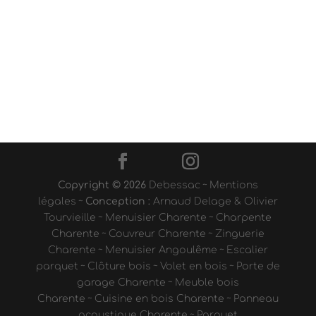
Copyright © 2026
Debessac
~
Mentions
légales
~
Conception :
Arnaud Delage & Olivier
Tourvieille
~
Menuisier Charente
~
Charpente
Charente
~
Couvreur Charente
~
Zinguerie
Charente
~
Menuisier Angoulême
~
Escalier
parquet
~
Clôture bois
~
Volet en bois
~
Porte de
garage Charente
~
Meuble bois
Charente
~
Cuisine en bois Charente
~
Panneau
acoustique Charente
~
Parquet