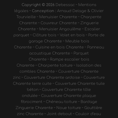
Copyright © 2026
Debessac
~
Mentions
légales
~
Conception :
Arnaud Delage & Olivier
Tourvieille
~
Menuisier Charente
~
Charpente
Charente
~
Couvreur Charente
~
Zinguerie
Charente
~
Menuisier Angoulême
~
Escalier
parquet
~
Clôture bois
~
Volet en bois
~
Porte de
garage Charente
~
Meuble bois
Charente
~
Cuisine en bois Charente
~
Panneau
acoustique Charente
~
Parquet
Charente
~
Rampe escalier bois
Charente
~
Charpente toiture
~
Isolation des
combles Charente
~
Couverture Charente
zinc
~
Couverture Charente ardoise
~
Couverture
Charente terre cuite
~
Couverture Charente tuile
béton
~
Couverture Charente tôle
ondulée
~
Couverture Charente plaque
fibrociment
~
Chéneau toiture
~
Bardage
Zinguerie Charente
~
Noue toiture
~
Gouttière
zinc Charente
~
Joint debout
~
Couloir d’eau