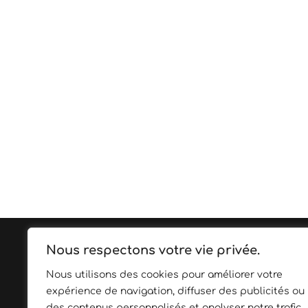
Nous respectons votre vie privée.
Copyright © 2026
Debessac
~
Mentions lég
Charente
~
Couvreur Charente
~
Zinguerie 
Nous utilisons des cookies pour améliorer votre
Charente
~
Meuble bois Charente
~
Cuisine
expérience de navigation, diffuser des publicités ou
Charente
~
Charpente toiture
~
Isolation d
des contenus personnalisés et analyser notre trafic.