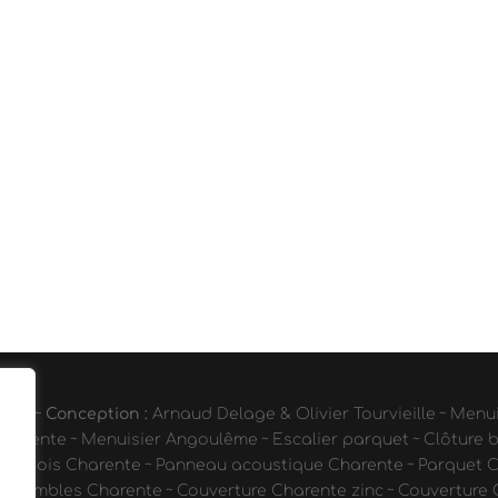
ales
~
Conception :
Arnaud Delage & Olivier Tourvieille
~
Menui
Charente
~
Menuisier Angoulême
~
Escalier parquet
~
Clôture 
 en bois Charente
~
Panneau acoustique Charente
~
Parquet 
es combles Charente
~
Couverture Charente zinc
~
Couverture 