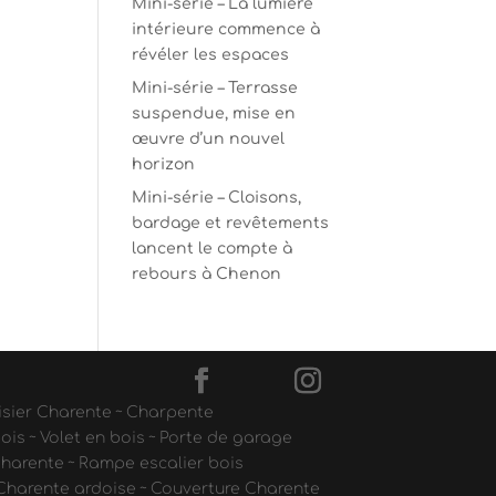
Mini-série – La lumière
intérieure commence à
révéler les espaces
Mini-série – Terrasse
suspendue, mise en
œuvre d’un nouvel
horizon
Mini-série – Cloisons,
bardage et revêtements
lancent le compte à
rebours à Chenon
sier Charente
~
Charpente
bois
~
Volet en bois
~
Porte de garage
Charente
~
Rampe escalier bois
Charente ardoise
~
Couverture Charente